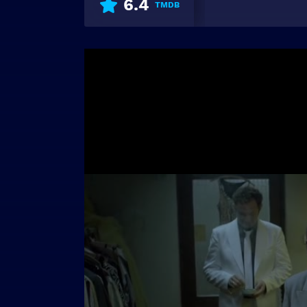
6.4
TMDB