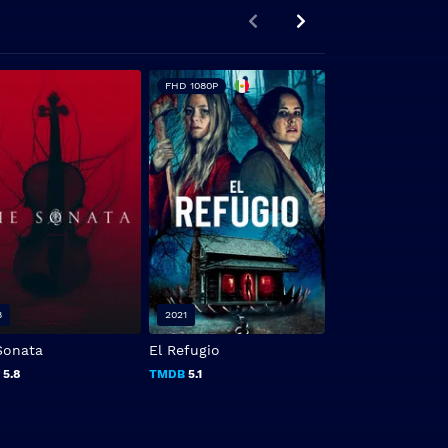
FHD 1080P
FHD 1080P
8
2021
2023
Sonata
El Refugio
The Boogeyman
B
5.8
TMDB
5.1
TMDB
6.497