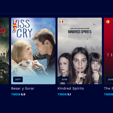
2017
2019
201
Besar y llorar
Kindred Spirits
The 
TMDB
6.9
TMDB
5.1
TMD