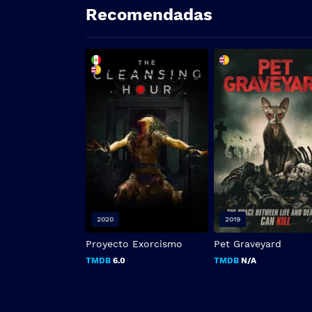
Recomendadas
2020
2019
Proyecto Exorcismo
Pet Graveyard
TMDB
6.0
TMDB
N/A