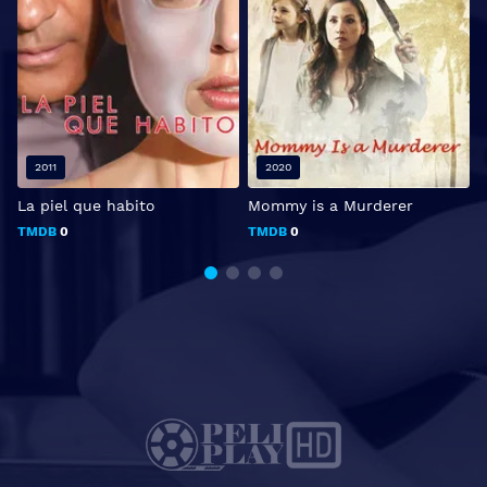
2011
2020
La piel que habito
Mommy is a Murderer
TMDB
0
TMDB
0