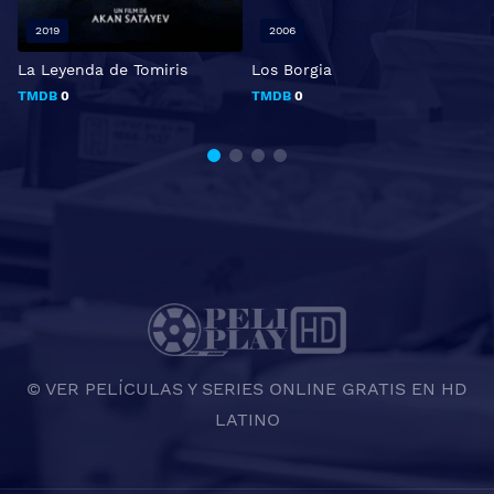
2019
2006
La Leyenda de Tomiris
Los Borgia
N
TMDB
0
TMDB
0
© VER PELÍCULAS Y SERIES ONLINE GRATIS EN HD
LATINO