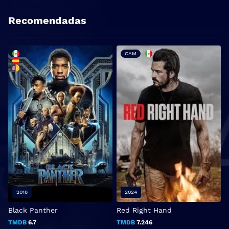
Recomendadas
CAM
2018
2024
Black Panther
Red Right Hand
A
TMDB
6.7
TMDB
7.246