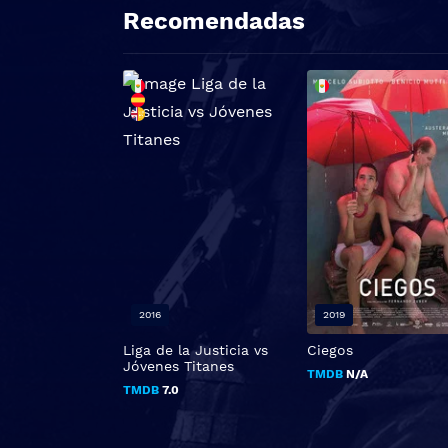
Recomendadas
2016
2019
Liga de la Justicia vs
Ciegos
Jóvenes Titanes
TMDB
N/A
TMDB
7.0