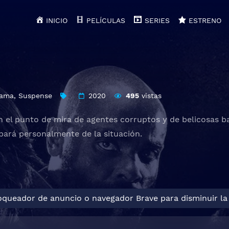
INICIO
PELÍCULAS
SERIES
ESTRENO
ama
,
Suspense
2020
495
vistas
 en el punto de mira de agentes corruptos y de belicosas 
upará personalmente de la situación.
loqueador de anuncio o navegador Brave para disminuir la