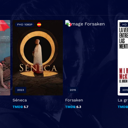
FHD 1080P
HD 
2023
2015
201
Séneca
Forsaken
La g
TMDB
5.7
TMDB
6.3
TMD