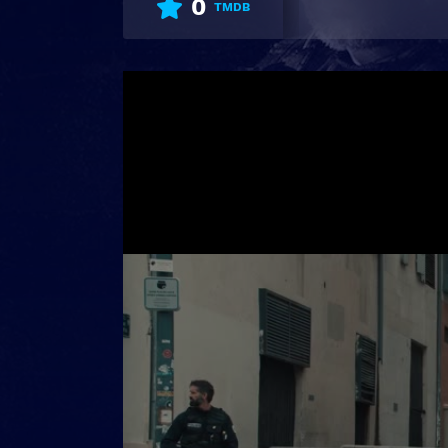
0
TMDB