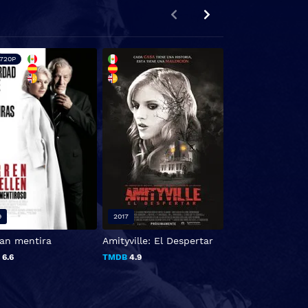
720P
HD 720P
9
2017
2019
ran mentira
Amityville: El Despertar
La Sra. Lowry e 
B
6.6
TMDB
4.9
TMDB
0