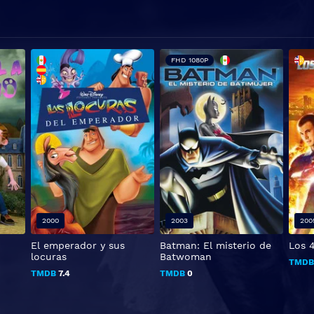
FHD 1080P
2000
2003
200
El emperador y sus
Batman: El misterio de
Los 4
locuras
Batwoman
TMD
TMDB
7.4
TMDB
0