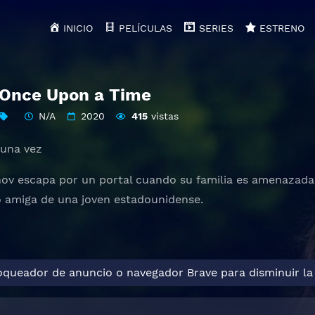
INICIO
PELÍCULAS
SERIES
ESTRENO
 Once Upon a Time
N/A
2020
415
vistas
 una vez
v escapa por un portal cuando su familia es amenazada p
o amiga de una joven estadounidense.
loqueador de anuncio o navegador Brave para disminuir la