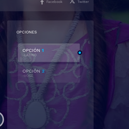
Facebook
Twitter
OPCIONES
OPCIÓN
1
-LATINO
OPCIÓN
2
-VOSE