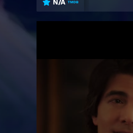
N/A
TMDB