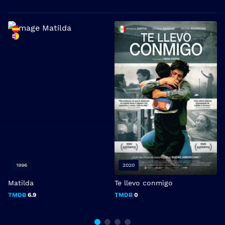
1996
2020
Matilda
Te llevo conmigo
A
v
TMDB
6.9
TMDB
0