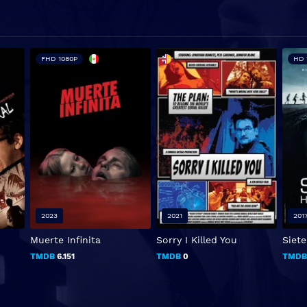
FHD 1080P
HD 
2023
2021
201
Muerte Infinita
Sorry I Killed You
Siet
TMDB
6.151
TMDB
0
TMD