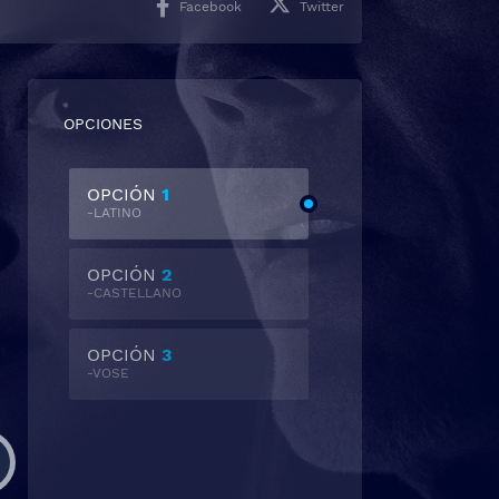
Facebook
Twitter
OPCIONES
OPCIÓN
1
-LATINO
OPCIÓN
2
-CASTELLANO
OPCIÓN
3
-VOSE