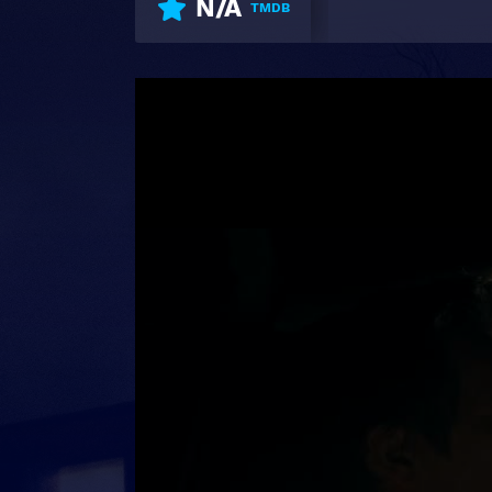
N/A
TMDB