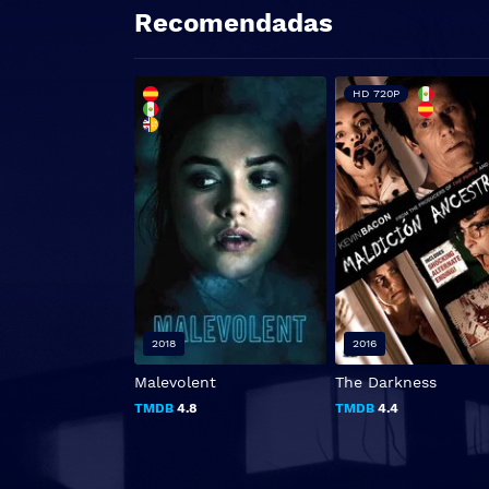
Recomendadas
HD 720P
2018
2016
Malevolent
The Darkness
TMDB
4.8
TMDB
4.4