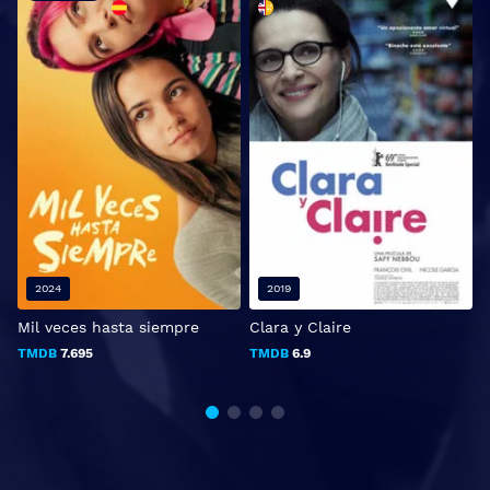
2024
2019
Mil veces hasta siempre
Clara y Claire
A
TMDB
7.695
TMDB
6.9