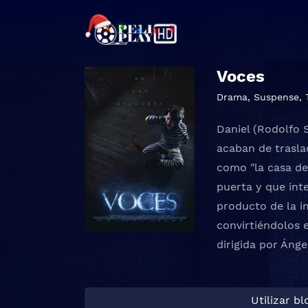
Voces
Drama
,
Suspense
,
Daniel (Rodolfo 
acaban de trasla
como "la casa de
puerta y que inte
producto de la i
convirtiéndolos e
dirigida por Áng
Utilizar b