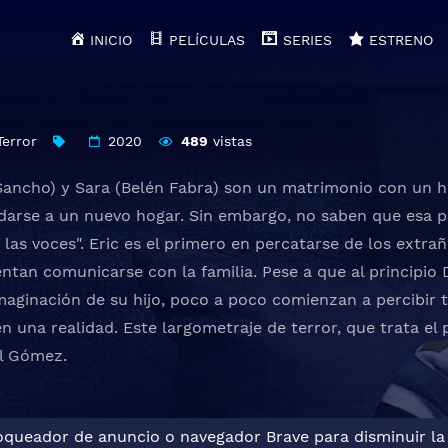
INICIO
PELÍCULAS
SERIES
ESTRENO
Terror
2020
489
vistas
Sancho) y Sara (Belén Fabra) son un matrimonio con un hij
darse a un nuevo hogar. Sin embargo, no saben que esa p
 las voces". Eric es el primero en percatarse de los extra
ntan comunicarse con la familia. Pese a que al principio 
maginación de su hijo, poco a poco comienzan a percibir
n una realidad. Este largometraje de terror, que trata el 
el Gómez.
loqueador de anuncio o navegador Brave para disminuir la