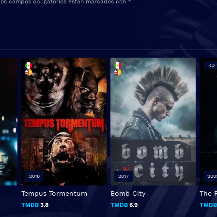
Los campos obligatorios están marcados con
*
HD 
2018
2017
200
Tempus Tormentum
Bomb City
The R
TMDB
3.8
TMDB
6.9
TMD