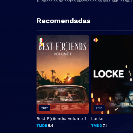
Tu dirección de correo electrónico no será publicada.
Recomendadas
2017
2014
Best F(r)iends: Volume 1
Locke
TMDB
5.4
TMDB
7.1