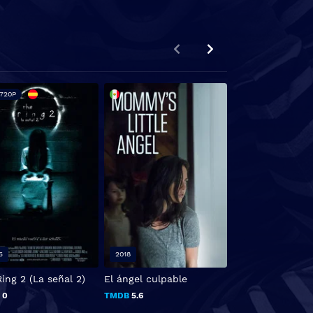
720P
5
2018
2019
ing 2 (La señal 2)
El ángel culpable
Acusaciones y m
B
0
TMDB
5.6
TMDB
0