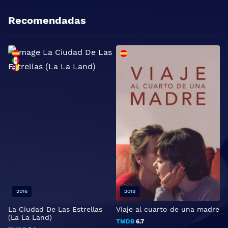
Recomendadas
2016
2018
La Ciudad De Las Estrellas
Viaje al cuarto de una madre
L
(La La Land)
TMDB
6.7