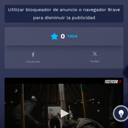
Utilizar bloqueador de anuncio o navegador Brave
para disminuir la publicidad
0
TMDB
Twitter
Facebook