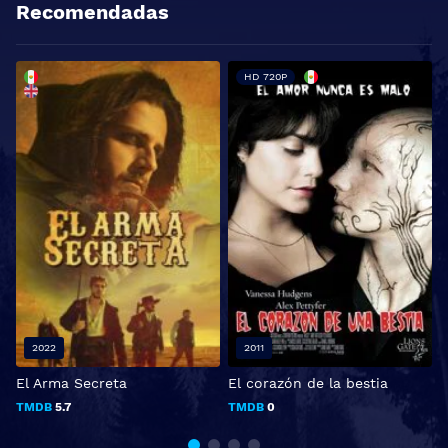
Recomendadas
HD 720P
2022
2011
El Arma Secreta
El corazón de la bestia
L
TMDB
5.7
TMDB
0