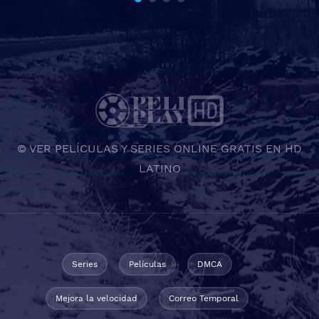
© VER PELÍCULAS Y SERIES ONLINE GRATIS EN HD
LATINO
Series
Películas
DMCA
Mejora la velocidad
Correo Temporal