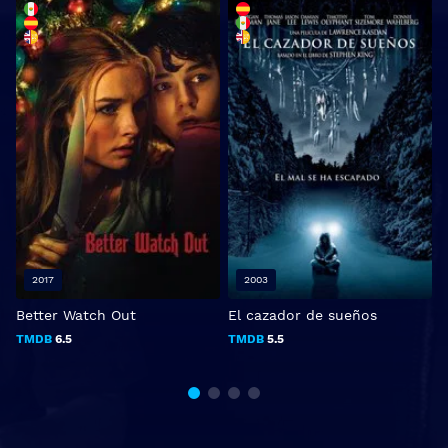
2017
2003
Better Watch Out
El cazador de sueños
E
L
TMDB
6.5
TMDB
5.5