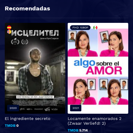
Recomendadas
FHD 1080P
2020
2021
El ingrediente secreto
Locamente enamorados 2
H
(Zwaar Verliefd! 2)
TMDB
0
TMDB
5.714