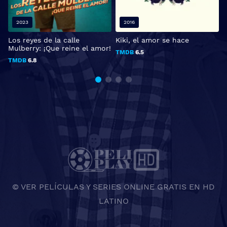
2023
2016
Los reyes de la calle
Kiki, el amor se hace
M
Mulberry: ¡Que reine el amor!
TMDB
6.5
TMDB
6.8
© VER PELÍCULAS Y SERIES ONLINE GRATIS EN HD
LATINO