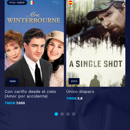
FHD 1080P
1996
2013
Con cariño desde el cielo
Único disparo
V
(Amor por accidente)
TMDB
5.8
TMDB
7.055