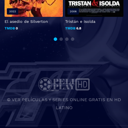
2022
2006
El asedio de Silverton
Tristán e Isolda
L
TMDB
0
TMDB
6.8
© VER PELÍCULAS Y SERIES ONLINE GRATIS EN HD
LATINO