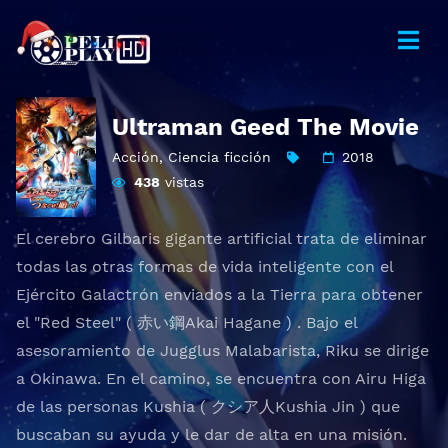
Ultraman Geed The Movie
Acción
,
Ciencia ficción
2018
438
vistas
El cerebro Gilbaris gigante artificial trata de eliminar
todas las otras formas de vida inteligente con el
Ejército Galactrón enviados a la Tierra para obtener
el "Red Steel" ( 赤い鋼Akai Hagane ) . Bajo el
asesoramiento de Jugglus Malabarista, Riku se dirige
a Okinawa. En el camino, se encuentra con Airu Higa
de las personas Kushia ( クシア人Kushia Jin ) que
buscaban su ayuda y le dar de alta en una misión.