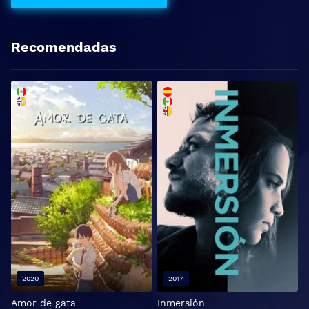
Recomendadas
2020
2017
Amor de gata
Inmersión
C