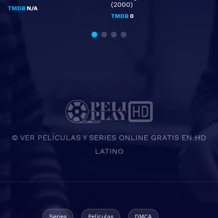
(2000)
TMDB
N/A
TMDB
0
© VER PELÍCULAS Y SERIES ONLINE GRATIS EN HD
LATINO
Series
Películas
DMCA