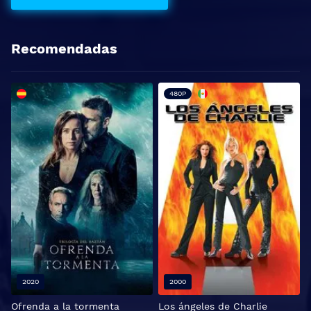
Recomendadas
480P
2020
2000
Ofrenda a la tormenta
Los ángeles de Charlie
U