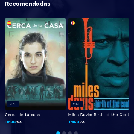
Recomendadas
2016
2020
Cerca de tu casa
Miles Davis: Birth of the Cool
B
TMDB
6.3
TMDB
7.3