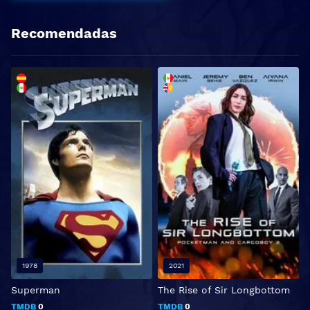
Recomendadas
1978
2021
Superman
The Rise of Sir Longbottom
M
c
TMDB
0
TMDB
0