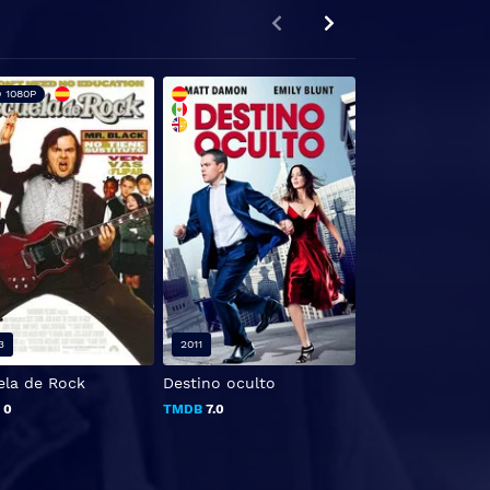
 1080P
FHD 1080P
3
2011
2023
ela de Rock
Destino oculto
Entre el Amor y 
Amistad
B
0
TMDB
7.0
TMDB
5.9