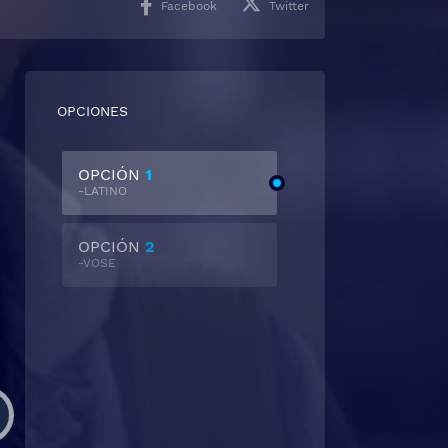
Facebook
Twitter
OPCIONES
OPCIÓN
1
-LATINO
OPCIÓN
2
-VOSE