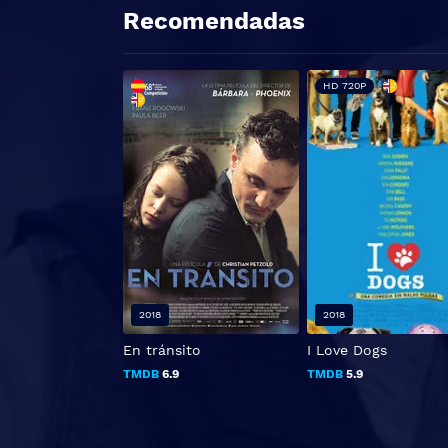
Recomendadas
HD 720P
2018
2018
En tránsito
I Love Dogs
TMDB
6.9
TMDB
5.9