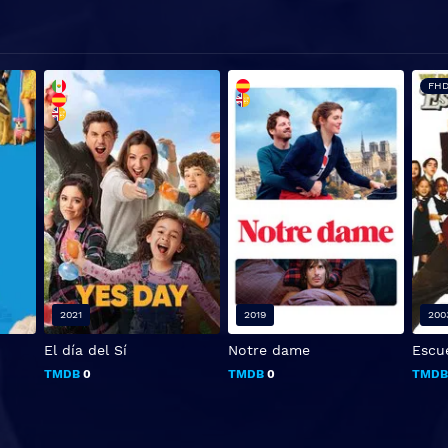
FHD
2021
2019
200
El día del Sí
Notre dame
Escu
TMDB
0
TMDB
0
TMD