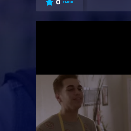
0
TMDB