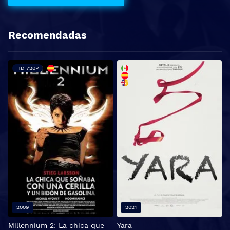
Recomendadas
HD 720P
2009
2021
Millennium 2: La chica que
Yara
E