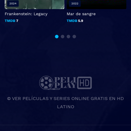
2024
2022
Frankenstein: Legacy
Mar de sangre
M
TMDB
7
TMDB
5.9
© VER PELÍCULAS Y SERIES ONLINE GRATIS EN HD
LATINO