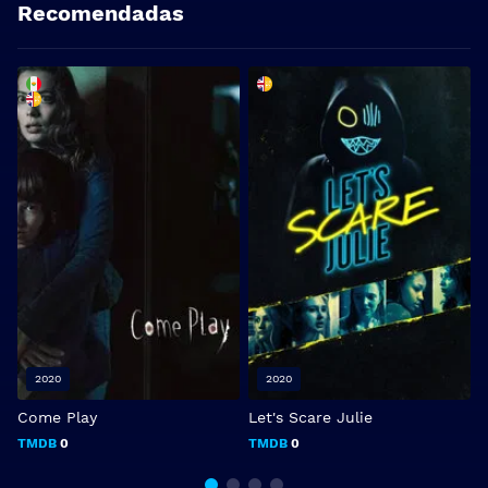
Recomendadas
2020
2020
Come Play
Let's Scare Julie
A
TMDB
0
TMDB
0