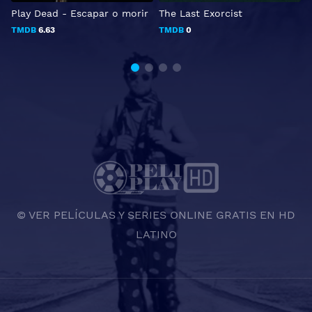
Play Dead - Escapar o morir
The Last Exorcist
E
K
TMDB
6.63
TMDB
0
© VER PELÍCULAS Y SERIES ONLINE GRATIS EN HD
LATINO