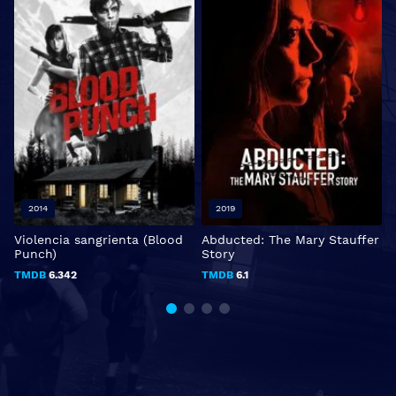
2014
2019
Violencia sangrienta (Blood
Abducted: The Mary Stauffer
Punch)
Story
TMDB
6.342
TMDB
6.1