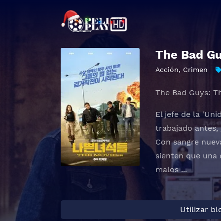
The Bad Gu
Acción
,
Crimen
The Bad Guys:
El jefe de la 'U
trabajado antes,
Con sangre nueva
sienten que una 
malos ...
Utilizar b