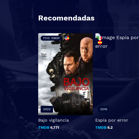
Recomendadas
FHD 1080P
2022
2016
Bajo vigilancia
Espía por error
TMDB
6.771
TMDB
6.2