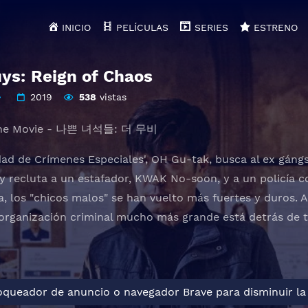
INICIO
PELÍCULAS
SERIES
ESTRENO
ys: Reign of Chaos
2019
538
vistas
 The Movie - 나쁜 녀석들: 더 무비
nidad de Crímenes Especiales', OH Gu-tak, busca al ex gán
 y recluta a un estafador, KWAK No-soon, y a un policía c
, los "chicos malos" se han vuelto más fuertes y duros. 
organización criminal mucho más grande está detrás de 
loqueador de anuncio o navegador Brave para disminuir la