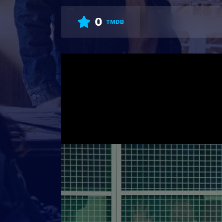
0
TMDB