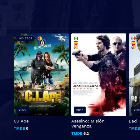
HD 720P
2022
2017
201
C.I.Ape
Asesino: Misión
Bad 
Venganza
TMDB
0
TMD
TMDB
6.2