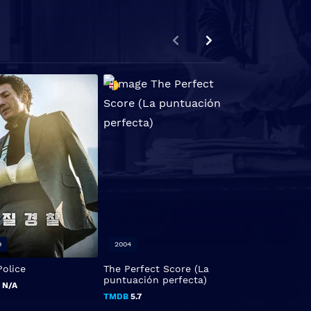
9
2004
2006
Police
The Perfect Score (La
Rapido y Furios
puntuación perfecta)
B
N/A
TMDB
6.0
TMDB
5.7