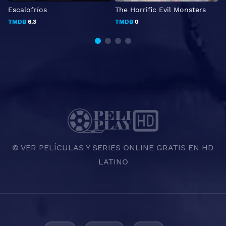
Escalofríos
The Horrific Evil Monsters
A
TMDB
6.3
TMDB
0
© VER PELÍCULAS Y SERIES ONLINE GRATIS EN HD
LATINO