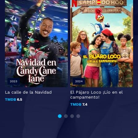
2023
2024
La calle de la Navidad
El Pájaro Loco ¡Lío en el
T
campamento!
P
TMDB
6.5
TMDB
7.4