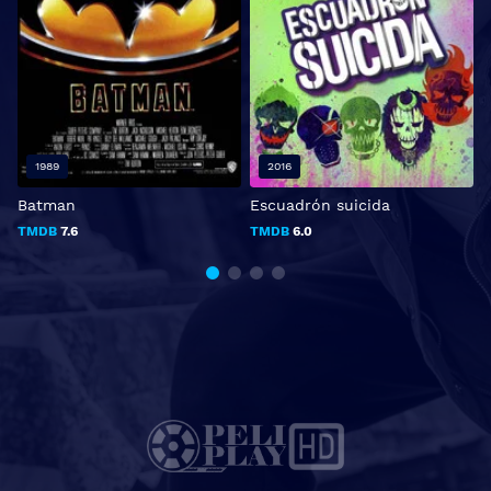
1989
2016
Batman
Escuadrón suicida
L
TMDB
7.6
TMDB
6.0