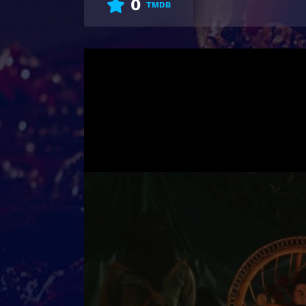
0
TMDB