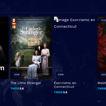
FHD
2018
2009
202
The Little Stranger
Exorcismo en
Malef
Connecticut
TMDB
5.6
TMD
TMDB
5.9