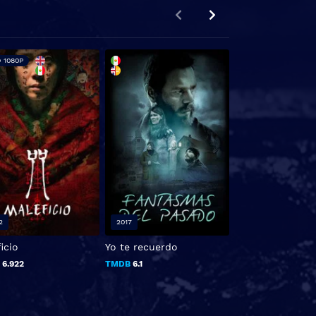
 1080P
FHD 1080P
2
2017
2012
icio
Yo te recuerdo
Sinister (2012)
B
6.922
TMDB
6.1
TMDB
0