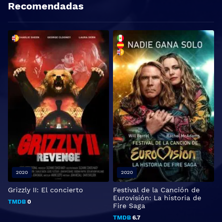
Recomendadas
2020
2020
Grizzly II: El concierto
Festival de la Canción de
A
Eurovisión: La historia de
TMDB
0
Fire Saga
TMDB
6.7