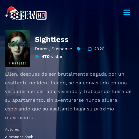
Sightless
Drama
,
Suspense
2020
470
vistas
Ellen, después de ser brutalmente cegada por un
asaltante no identificado, se ha convertido en una
verdadera encerrada, viviendo y trabajando fuera de
su apartamento, sin aventurarse nunca afuera,
esperando que su asaltante haga su próximo
movimiento.
Actores
Alexander Koch