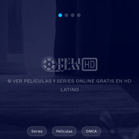
© VER PELÍCULAS Y SERIES ONLINE GRATIS EN HD
LATINO
Series
Películas
DMCA