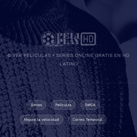
© VER PELÍCULAS Y SERIES ONLINE GRATIS EN HD
LATINO
Series
Películas
DMCA
Mejora la velocidad
Correo Temporal