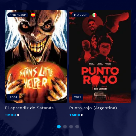
FHD 1080P
HD 720P
2004
2021
El aprendiz de Satanás
Punto rojo (Argentina)
E
TMDB
0
TMDB
0