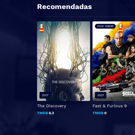
Recomendadas
FHD 1080P
2017
2021
The Discovery
Fast & Furious 9
TMDB
6.3
TMDB
0