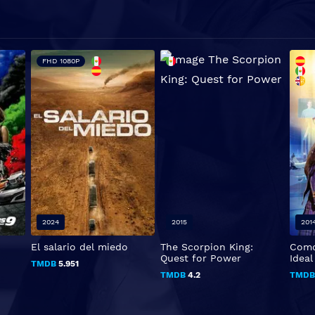
FHD 1080P
2024
2015
201
El salario del miedo
The Scorpion King:
Como
Quest for Power
Ideal
TMDB
5.951
TMDB
4.2
TMD