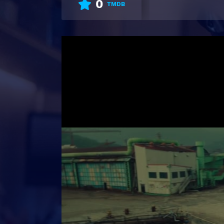
0
TMDB