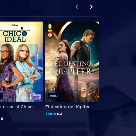
FHD 1080P
4
2015
2018
 crear al Chico
El destino de Júpiter
Luchadores por 
libertad: el rayo
TMDB
5.3
B
0
TMDB
6.162