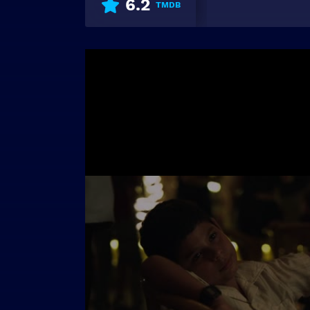
6.2
TMDB