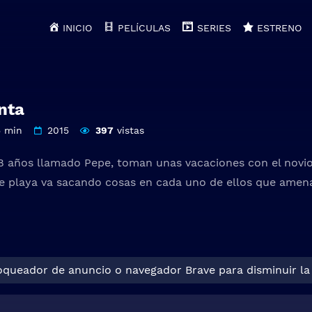
INICIO
PELÍCULAS
SERIES
ESTRENO
nta
5 min
2015
397
vistas
e 8 años llamado Pepe, toman unas vacaciones con el novio 
e playa va sacando cosas en cada uno de ellos que amena
loqueador de anuncio o navegador Brave para disminuir la