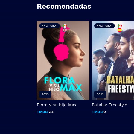
Recomendadas
FHD 1080P
FHD 1080P
2023
2022
Flora y su hijo Max
Batalla: Freestyle
TMDB
7.4
TMDB
0