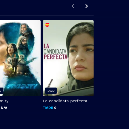
0
2020
2021
imity
La candidata perfecta
The Dry
B
N/A
TMDB
0
TMDB
0