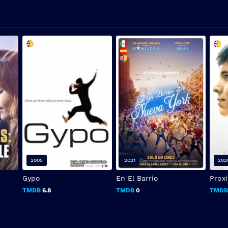
2005
2021
202
Gypo
En El Barrio
Prox
TMDB
6.8
TMDB
0
TMD