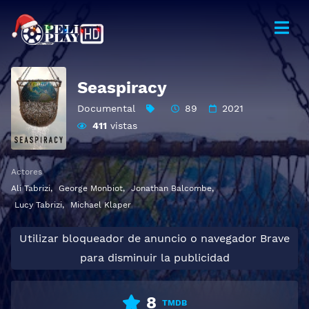
Seaspiracy
Documental
89
2021
411
vistas
Actores
Ali Tabrizi
,
George Monbiot
,
Jonathan Balcombe
,
Lucy Tabrizi
,
Michael Klaper
Utilizar bloqueador de anuncio o navegador Brave
para disminuir la publicidad
8
TMDB