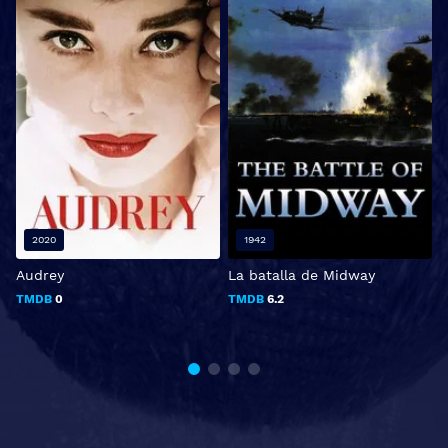
2020
1942
Audrey
La batalla de Midway
T
c
TMDB
0
TMDB
6.2