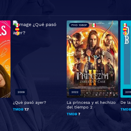
FHD 1080P
2009
2022
201
¿Qué pasó ayer?
La princesa y el hechizo
De la
del tiempo 2
TMDB
7.7
TMD
TMDB
7