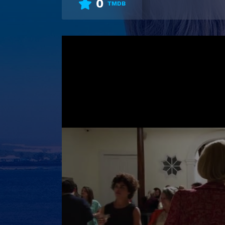
0
TMDB