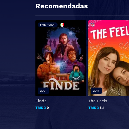
Recomendadas
FHD 1080P
2021
2017
Finde
The Feels
TMDB
0
TMDB
5.1