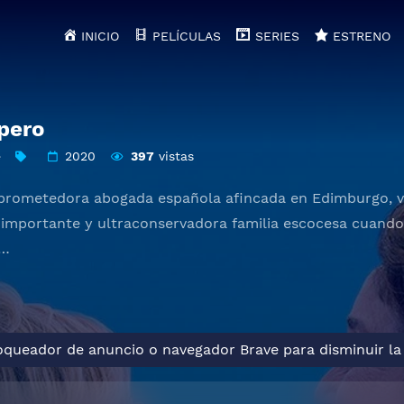
INICIO
PELÍCULAS
SERIES
ESTRENO
opero
e
2020
397
vistas
 prometedora abogada española afincada en Edimburgo, ve
importante y ultraconservadora familia escocesa cuando 
e…
loqueador de anuncio o navegador Brave para disminuir la