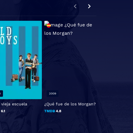
8
2009
2020
 vieja escuela
¿Qué fue de los Morgan?
Guns Akimbo
B
6.1
TMDB
4.8
TMDB
6.4