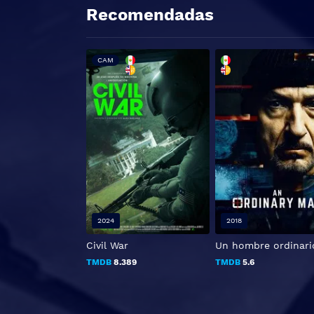
Recomendadas
CAM
2024
2018
Civil War
Un hombre ordinari
TMDB
8.389
TMDB
5.6