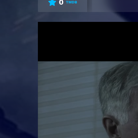
0
TMDB