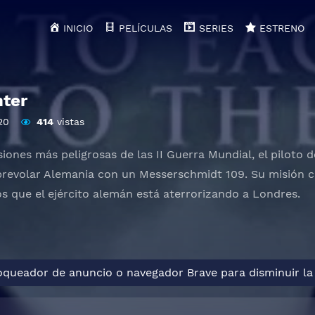
INICIO
PELÍCULAS
SERIES
ESTRENO
ter
20
414
vistas
siones más peligrosas de las II Guerra Mundial, el piloto
brevolar Alemania con un Messerschmidt 109. Su misión co
os que el ejército alemán está aterrorizando a Londres.
loqueador de anuncio o navegador Brave para disminuir la