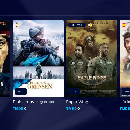
HD 720P
2020
2021
201
o
Flukten over grensen
Eagle Wings
Hürku
TMDB
0
TMDB
0
TMD