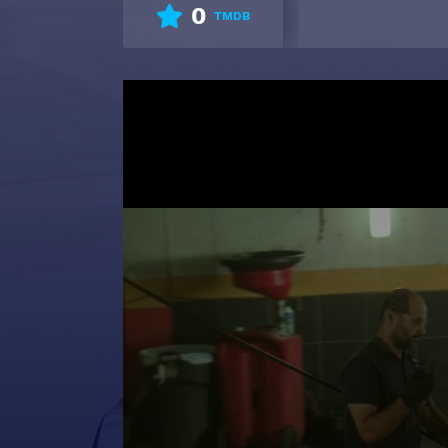
0
TMDB