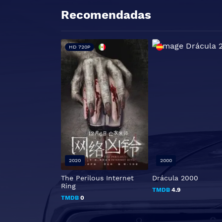
Recomendadas
HD 720P
2020
2000
The Perilous Internet
Drácula 2000
Ring
TMDB
4.9
TMDB
0