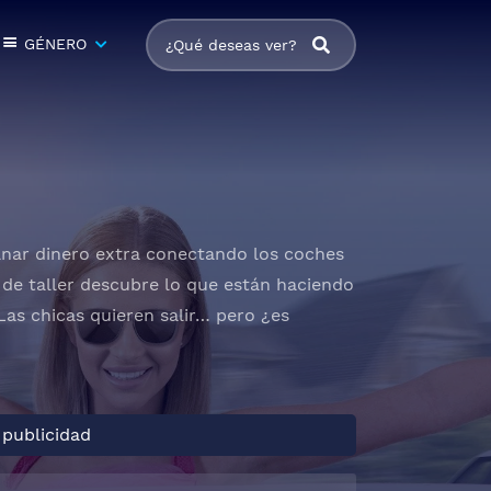
GÉNERO
ganar dinero extra conectando los coches
 de taller descubre lo que están haciendo
 Las chicas quieren salir… pero ¿es
 publicidad