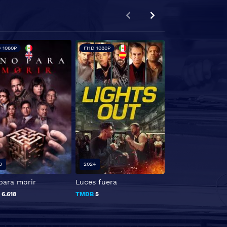
 1080P
FHD 1080P
3
2024
2017
para morir
Luces fuera
The Shadow Peo
B
6.618
TMDB
5
TMDB
3.3