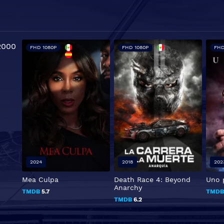
FHD 1080P
FHD 1080P
FHD
2024
2018
202
Mea Culpa
Death Race 4: Beyond
Uno 
Anarchy
TMDB
5.7
TMD
TMDB
6.2