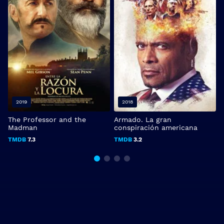
2019
2018
The Professor and the
Armado. La gran
F
Madman
conspiración americana
TMDB
7.3
TMDB
3.2