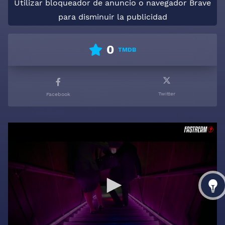
Utilizar bloqueador de anuncio o navegador Brave
para disminuir la publicidad
0
TMDB
Twitter
Facebook