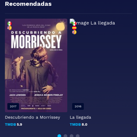
Recomendadas
2017
2016
Descubriendo a Morrissey
La llegada
V
TMDB
5.9
TMDB
8.0