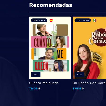
Recomendadas
FHD 1080P
FHD 1080P
2023
2022
Cuánto me queda
Un Rabón Con Cora
TMDB
5
TMDB
0