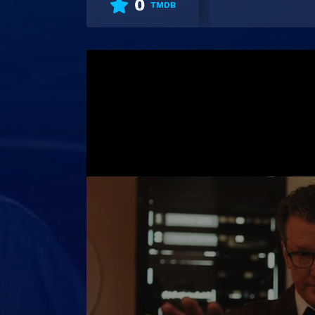
0
TMDB