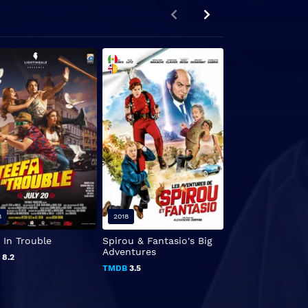
8
2018
2021
 In Trouble
Spirou & Fantasio's Big
Los Mitchell con
Adventures
máquinas
B
8.2
TMDB
3.5
TMDB
9.2