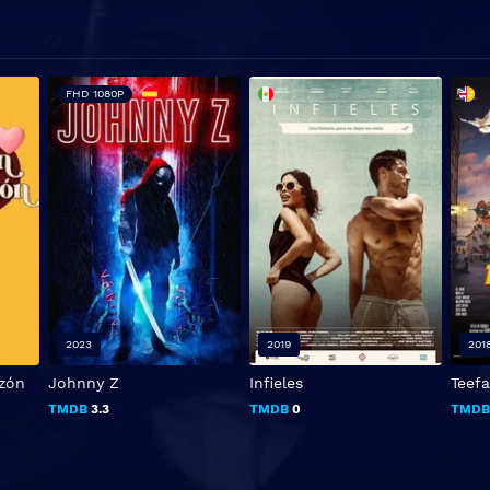
FHD 1080P
2023
2019
201
zón
Johnny Z
Infieles
Teefa
TMDB
3.3
TMDB
0
TMD