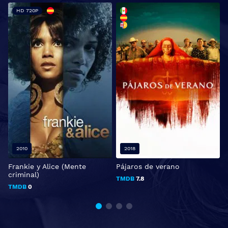
HD 720P
2010
2018
Frankie y Alice (Mente
Pájaros de verano
criminal)
TMDB
7.8
TMDB
0