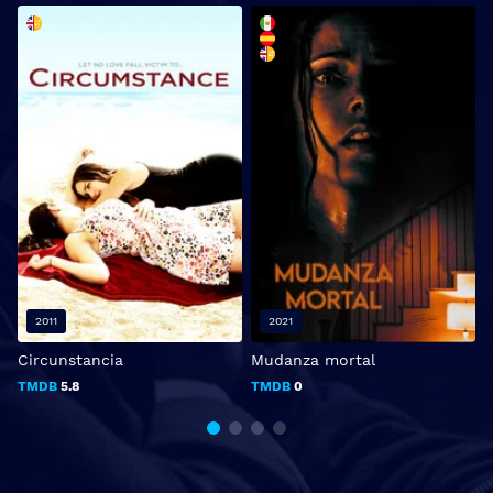
2011
2021
Circunstancia
Mudanza mortal
E
TMDB
5.8
TMDB
0