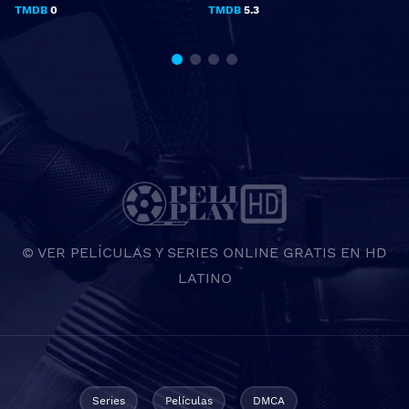
c
TMDB
0
TMDB
5.3
© VER PELÍCULAS Y SERIES ONLINE GRATIS EN HD
LATINO
Series
Películas
DMCA