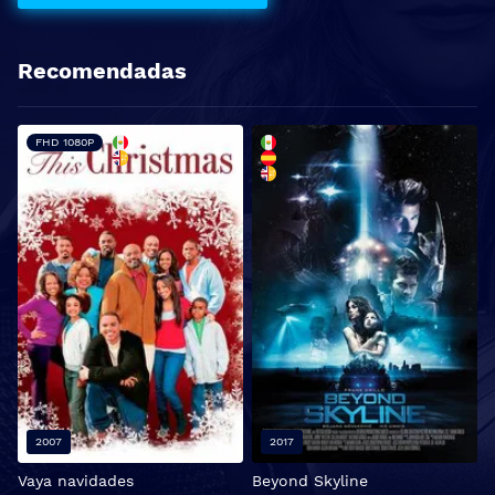
Recomendadas
FHD 1080P
2007
2017
Vaya navidades
Beyond Skyline
P