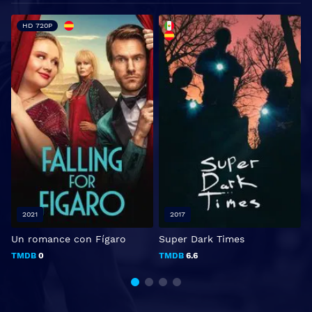
HD 720P
2021
2017
Un romance con Fígaro
Super Dark Times
B
TMDB
0
TMDB
6.6