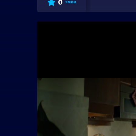
0
TMDB