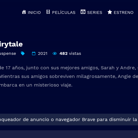
INICIO
PELÍCULAS
SERIES
ESTRENO
irytale
uspense
2021
482
vistas
e 17 años, junto con sus mejores amigos, Sarah y Andre, 
 Mientras sus amigos sobreviven milagrosamente, Angie de
embarca en un misterioso viaje.
loqueador de anuncio o navegador Brave para disminuir la