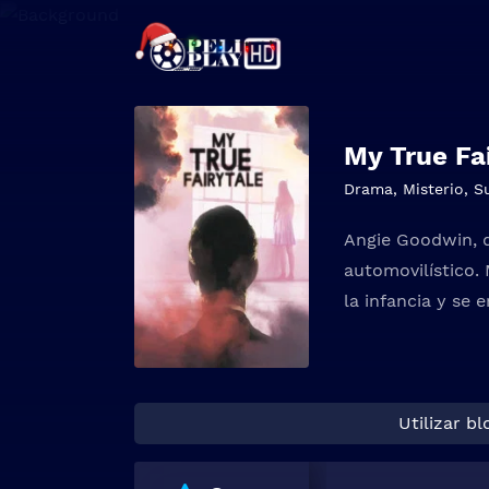
My True Fa
Drama
,
Misterio
,
S
Angie Goodwin, d
automovilístico.
la infancia y se 
Utilizar b