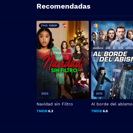
Recomendadas
FHD 1080P
2022
2012
Navidad sin Filtro
Al borde del abismo
TMDB
6.3
TMDB
6.6