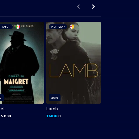
 1080P
HD 720P
FHD 1080P
2
2016
2023
ret
Lamb
Sabotaje
B
5.839
TMDB
0
TMDB
6.5