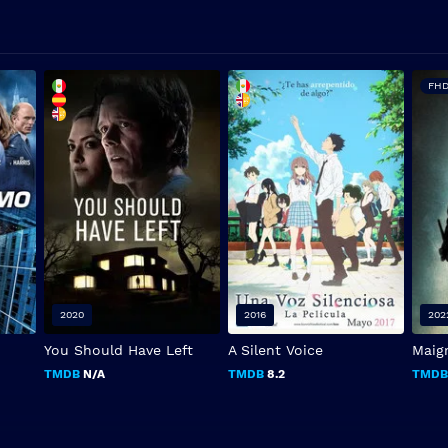
FHD
2020
2016
202
You Should Have Left
A Silent Voice
Maig
TMDB
N/A
TMDB
8.2
TMD