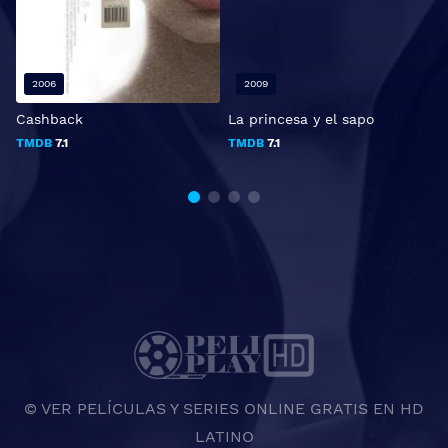
2006
2009
Cashback
La princesa y el sapo
S
TMDB
7.1
TMDB
7.1
© VER PELÍCULAS Y SERIES ONLINE GRATIS EN HD
LATINO